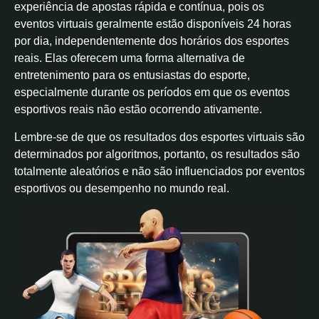
experiência de apostas rápida e contínua, pois os
eventos virtuais geralmente estão disponíveis 24 horas
por dia, independentemente dos horários dos esportes
reais. Elas oferecem uma forma alternativa de
entretenimento para os entusiastas do esporte,
especialmente durante os períodos em que os eventos
esportivos reais não estão ocorrendo ativamente.
Lembre-se de que os resultados dos esportes virtuais são
determinados por algoritmos, portanto, os resultados são
totalmente aleatórios e não são influenciados por eventos
esportivos ou desempenho no mundo real.