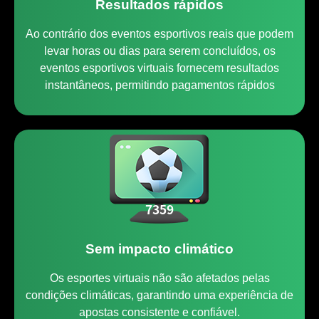
Resultados rápidos
Ao contrário dos eventos esportivos reais que podem
levar horas ou dias para serem concluídos, os
eventos esportivos virtuais fornecem resultados
instantâneos, permitindo pagamentos rápidos
Sem impacto climático
Os esportes virtuais não são afetados pelas
condições climáticas, garantindo uma experiência de
apostas consistente e confiável.