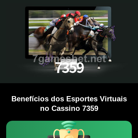
Benefícios dos Esportes Virtuais
no Cassino 7359