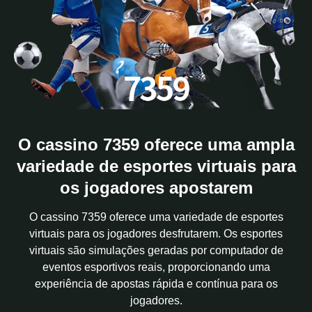
O cassino 7359 oferece uma ampla
variedade de esportes virtuais para
os jogadores apostarem
O cassino 7359 oferece uma variedade de esportes
virtuais para os jogadores desfrutarem. Os esportes
virtuais são simulações geradas por computador de
eventos esportivos reais, proporcionando uma
experiência de apostas rápida e contínua para os
jogadores.