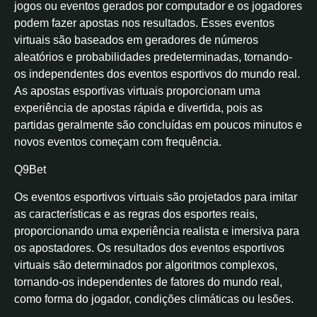
jogos ou eventos gerados por computador e os jogadores
podem fazer apostas nos resultados. Esses eventos
virtuais são baseados em geradores de números
aleatórios e probabilidades predeterminadas, tornando-
os independentes dos eventos esportivos do mundo real.
As apostas esportivas virtuais proporcionam uma
experiência de apostas rápida e divertida, pois as
partidas geralmente são concluídas em poucos minutos e
novos eventos começam com frequência.
Q9Bet
Os eventos esportivos virtuais são projetados para imitar
as características e as regras dos esportes reais,
proporcionando uma experiência realista e imersiva para
os apostadores. Os resultados dos eventos esportivos
virtuais são determinados por algoritmos complexos,
tornando-os independentes de fatores do mundo real,
como forma do jogador, condições climáticas ou lesões.