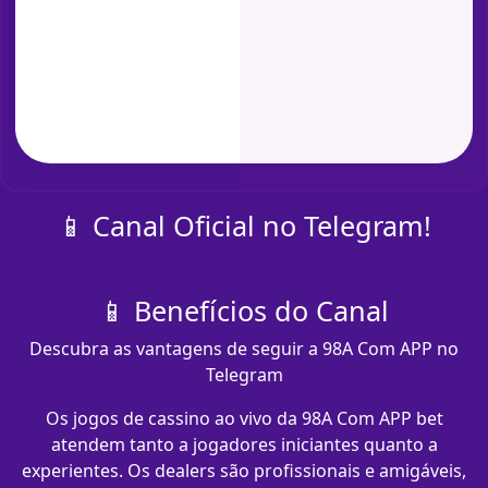
📱 Canal Oficial no Telegram!
📱 Benefícios do Canal
Descubra as vantagens de seguir a 98A Com APP no
Telegram
Os jogos de cassino ao vivo da 98A Com APP bet
atendem tanto a jogadores iniciantes quanto a
experientes. Os dealers são profissionais e amigáveis,