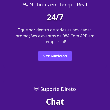
📢 Notícias em Tempo Real
24/7
Fique por dentro de todas as novidades,
promoções e eventos da 98A Com APP em
tempo real!
Ver Notícias
💬 Suporte Direto
Chat