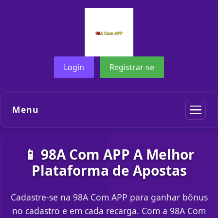
Login
Registrar-se
Menu
📱 98A Com APP A Melhor
Plataforma de Apostas
Cadastre-se na 98A Com APP para ganhar bônus
no cadastro e em cada recarga. Com a 98A Com