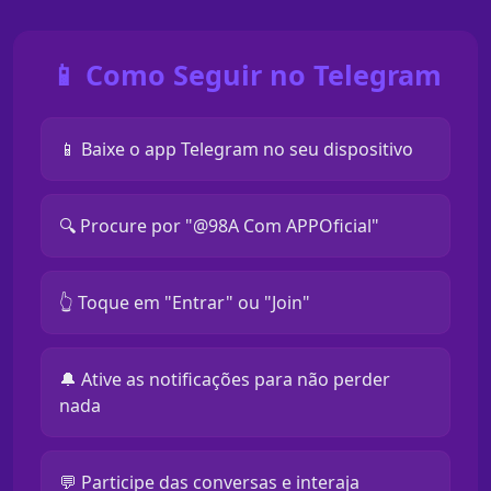
📱 Como Seguir no Telegram
📱 Baixe o app Telegram no seu dispositivo
🔍 Procure por "@98A Com APPOficial"
👆 Toque em "Entrar" ou "Join"
🔔 Ative as notificações para não perder
nada
💬 Participe das conversas e interaja