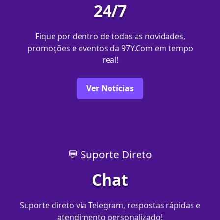
24/7
Fique por dentro de todas as novidades,
promoções e eventos da 97Y.Com em tempo
real!
Ver Notícias
💬 Suporte Direto
Chat
Suporte direto via Telegram, respostas rápidas e
atendimento personalizado!