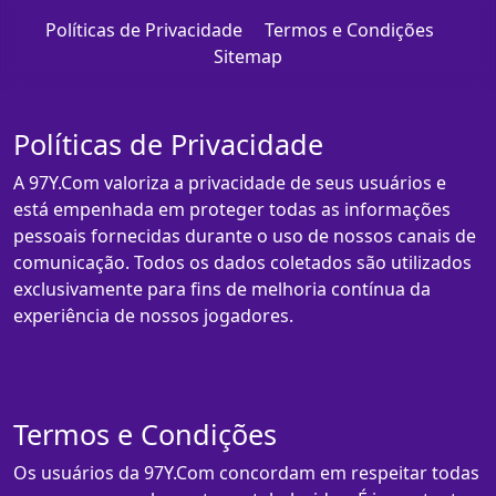
Políticas de Privacidade
Termos e Condições
Sitemap
Políticas de Privacidade
A 97Y.Com valoriza a privacidade de seus usuários e
está empenhada em proteger todas as informações
pessoais fornecidas durante o uso de nossos canais de
comunicação. Todos os dados coletados são utilizados
exclusivamente para fins de melhoria contínua da
experiência de nossos jogadores.
Termos e Condições
Os usuários da 97Y.Com concordam em respeitar todas