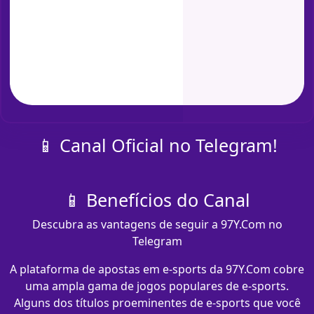
📱 Canal Oficial no Telegram!
📱 Benefícios do Canal
Descubra as vantagens de seguir a 97Y.Com no
Telegram
A plataforma de apostas em e-sports da 97Y.Com cobre
uma ampla gama de jogos populares de e-sports.
Alguns dos títulos proeminentes de e-sports que você