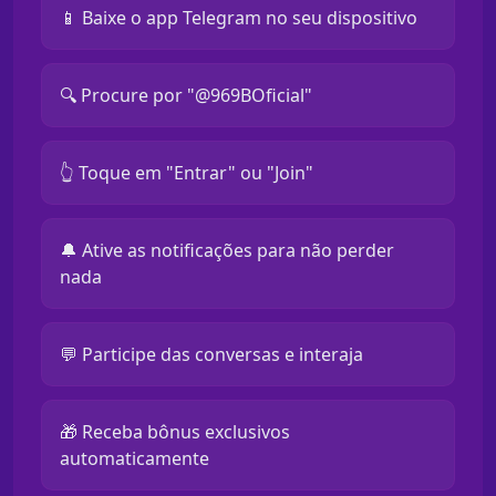
📱 Baixe o app Telegram no seu dispositivo
🔍 Procure por "@969BOficial"
👆 Toque em "Entrar" ou "Join"
🔔 Ative as notificações para não perder
nada
💬 Participe das conversas e interaja
🎁 Receba bônus exclusivos
automaticamente