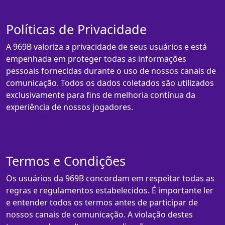
Políticas de Privacidade
A 969B valoriza a privacidade de seus usuários e está
empenhada em proteger todas as informações
pessoais fornecidas durante o uso de nossos canais de
comunicação. Todos os dados coletados são utilizados
exclusivamente para fins de melhoria contínua da
experiência de nossos jogadores.
Termos e Condições
Os usuários da 969B concordam em respeitar todas as
regras e regulamentos estabelecidos. É importante ler
e entender todos os termos antes de participar de
nossos canais de comunicação. A violação destes