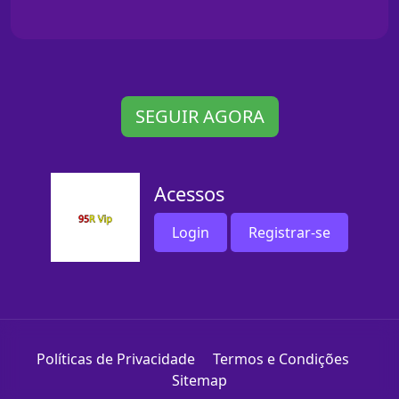
SEGUIR AGORA
Acessos
Login
Registrar-se
Políticas de Privacidade
Termos e Condições
Sitemap