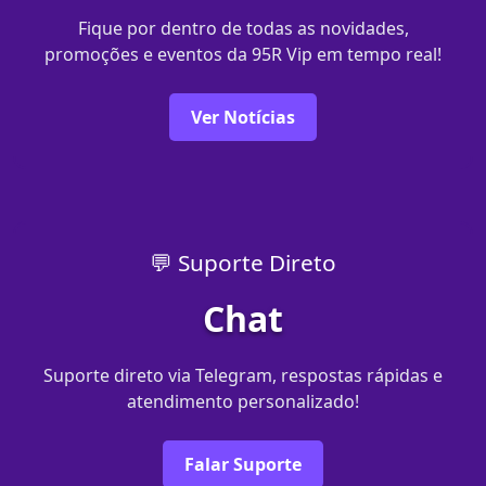
Fique por dentro de todas as novidades,
promoções e eventos da 95R Vip em tempo real!
Ver Notícias
💬 Suporte Direto
Chat
Suporte direto via Telegram, respostas rápidas e
atendimento personalizado!
Falar Suporte