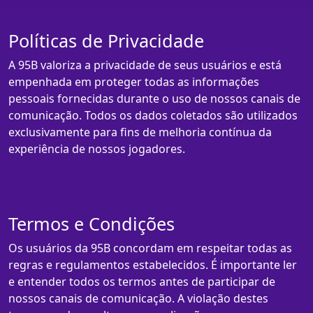
Políticas de Privacidade
A 95B valoriza a privacidade de seus usuários e está
empenhada em proteger todas as informações
pessoais fornecidas durante o uso de nossos canais de
comunicação. Todos os dados coletados são utilizados
exclusivamente para fins de melhoria contínua da
experiência de nossos jogadores.
Termos e Condições
Os usuários da 95B concordam em respeitar todas as
regras e regulamentos estabelecidos. É importante ler
e entender todos os termos antes de participar de
nossos canais de comunicação. A violação destes