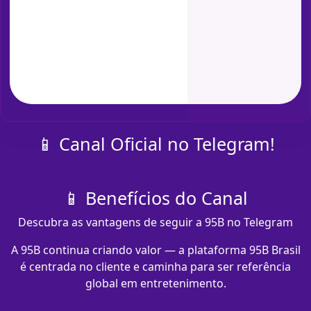
📱 Canal Oficial no Telegram!
📱 Benefícios do Canal
Descubra as vantagens de seguir a 95B no Telegram
A 95B continua criando valor — a plataforma 95B Brasil
é centrada no cliente e caminha para ser referência
global em entretenimento.