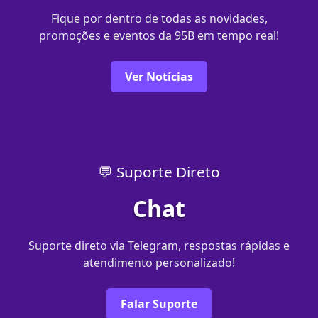
Fique por dentro de todas as novidades,
promoções e eventos da 95B em tempo real!
Ver Notícias
💬 Suporte Direto
Chat
Suporte direto via Telegram, respostas rápidas e
atendimento personalizado!
Falar Suporte