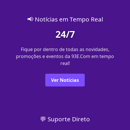
📢 Notícias em Tempo Real
24/7
Fique por dentro de todas as novidades,
promoções e eventos da 93E.Com em tempo
real!
Ver Notícias
💬 Suporte Direto