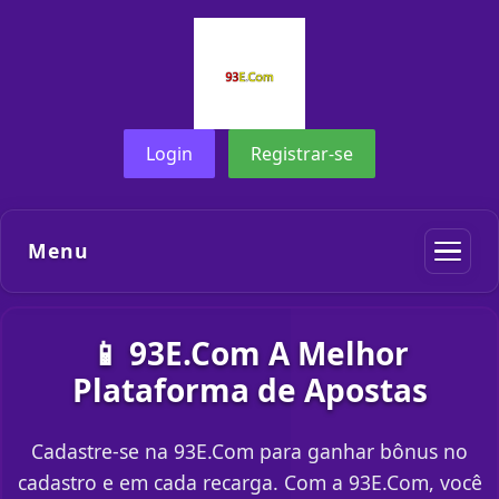
Login
Registrar-se
Menu
📱 93E.Com A Melhor
Plataforma de Apostas
Cadastre-se na 93E.Com para ganhar bônus no
cadastro e em cada recarga. Com a 93E.Com, você