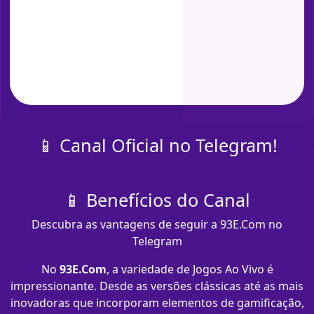
📱 Canal Oficial no Telegram!
📱 Benefícios do Canal
Descubra as vantagens de seguir a 93E.Com no
Telegram
No
93E.Com
, a variedade de Jogos Ao Vivo é
impressionante. Desde as versões clássicas até as mais
inovadoras que incorporam elementos de gamificação,