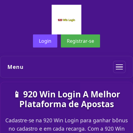
Login
Registrar-se
Menu
📱 920 Win Login A Melhor
Plataforma de Apostas
Cadastre-se na 920 Win Login para ganhar bônus
no cadastro e em cada recarga. Com a 920 Win