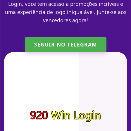
Login, você tem acesso a promoções incríveis e
uma experiência de jogo inigualável. Junte-se aos
vencedores agora!
SEGUIR NO TELEGRAM