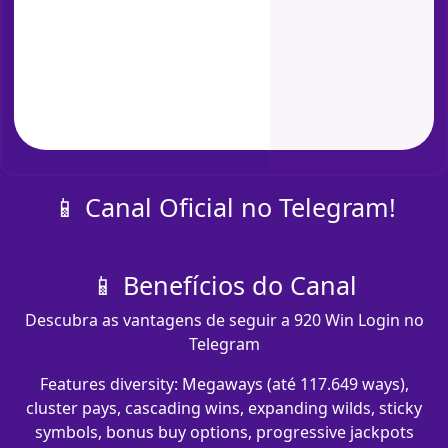
📱 Canal Oficial no Telegram!
📱 Benefícios do Canal
Descubra as vantagens de seguir a 920 Win Login no
Telegram
Features diversity: Megaways (até 117.649 ways),
cluster pays, cascading wins, expanding wilds, sticky
symbols, bonus buy options, progressive jackpots