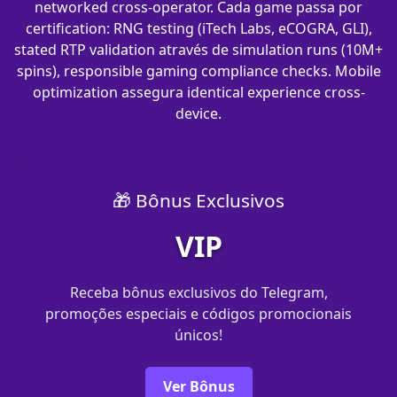
networked cross-operator. Cada game passa por
certification: RNG testing (iTech Labs, eCOGRA, GLI),
stated RTP validation através de simulation runs (10M+
spins), responsible gaming compliance checks. Mobile
optimization assegura identical experience cross-
device.
🎁 Bônus Exclusivos
VIP
Receba bônus exclusivos do Telegram,
promoções especiais e códigos promocionais
únicos!
Ver Bônus