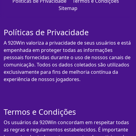
Políticas de Privacidade
Termos e Condições
Sitemap
Políticas de Privacidade
A 920Win valoriza a privacidade de seus usuários e está
empenhada em proteger todas as informações
pessoais fornecidas durante o uso de nossos canais de
comunicação. Todos os dados coletados são utilizados
exclusivamente para fins de melhoria contínua da
experiência de nossos jogadores.
Termos e Condições
Os usuários da 920Win concordam em respeitar todas
as regras e regulamentos estabelecidos. É importante