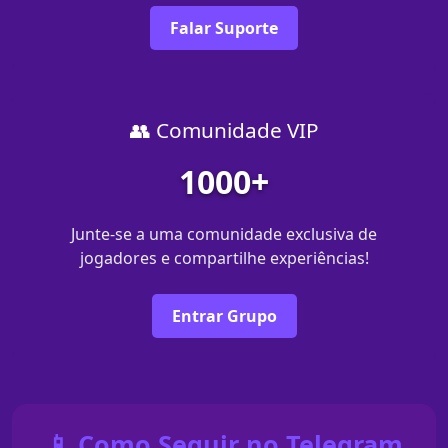
Falar Suporte
👥 Comunidade VIP
1000+
Junte-se a uma comunidade exclusiva de
jogadores e compartilhe experiências!
Entrar Grupo
📱 Como Seguir no Telegram