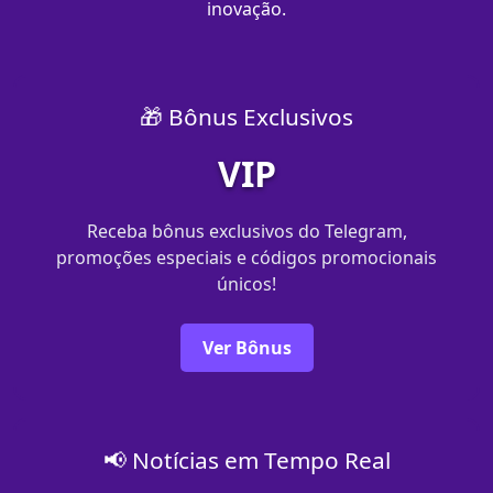
inovação.
🎁 Bônus Exclusivos
VIP
Receba bônus exclusivos do Telegram,
promoções especiais e códigos promocionais
únicos!
Ver Bônus
📢 Notícias em Tempo Real