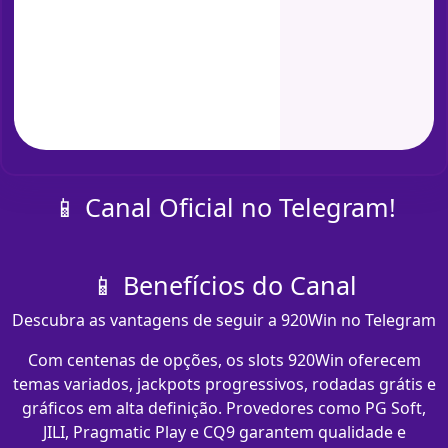
📱 Canal Oficial no Telegram!
📱 Benefícios do Canal
Descubra as vantagens de seguir a 920Win no Telegram
Com centenas de opções, os slots 920Win oferecem
temas variados, jackpots progressivos, rodadas grátis e
gráficos em alta definição. Provedores como PG Soft,
JILI, Pragmatic Play e CQ9 garantem qualidade e