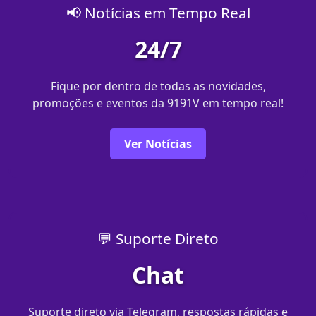
📢 Notícias em Tempo Real
24/7
Fique por dentro de todas as novidades,
promoções e eventos da 9191V em tempo real!
Ver Notícias
💬 Suporte Direto
Chat
Suporte direto via Telegram, respostas rápidas e