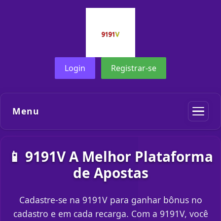
Login
Registrar-se
Menu
📱 9191V A Melhor Plataforma
de Apostas
Cadastre-se na 9191V para ganhar bônus no
cadastro e em cada recarga. Com a 9191V, você