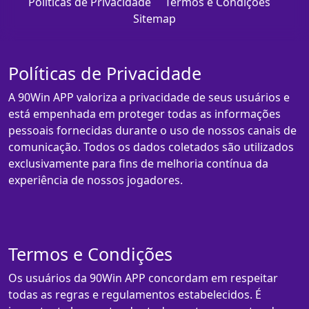
Políticas de Privacidade
Termos e Condições
Sitemap
Políticas de Privacidade
A 90Win APP valoriza a privacidade de seus usuários e
está empenhada em proteger todas as informações
pessoais fornecidas durante o uso de nossos canais de
comunicação. Todos os dados coletados são utilizados
exclusivamente para fins de melhoria contínua da
experiência de nossos jogadores.
Termos e Condições
Os usuários da 90Win APP concordam em respeitar
todas as regras e regulamentos estabelecidos. É