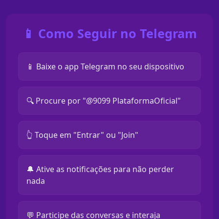
📱 Como Seguir no Telegram
📱 Baixe o app Telegram no seu dispositivo
🔍 Procure por "@9099 PlataformaOficial"
👆 Toque em "Entrar" ou "Join"
🔔 Ative as notificações para não perder
nada
💬 Participe das conversas e interaja