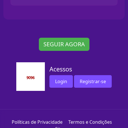
SEGUIR AGORA
Acessos
Login
Registrar-se
Políticas de Privacidade
Termos e Condições