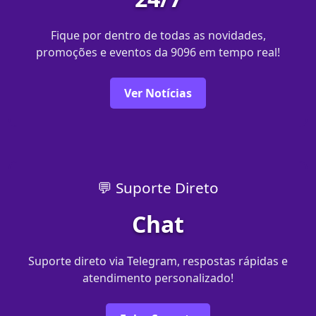
Fique por dentro de todas as novidades,
promoções e eventos da 9096 em tempo real!
Ver Notícias
💬 Suporte Direto
Chat
Suporte direto via Telegram, respostas rápidas e
atendimento personalizado!