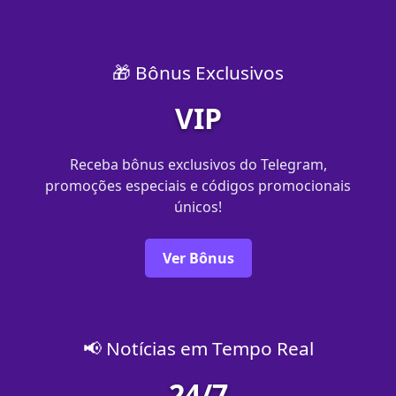
🎁 Bônus Exclusivos
VIP
Receba bônus exclusivos do Telegram,
promoções especiais e códigos promocionais
únicos!
Ver Bônus
📢 Notícias em Tempo Real
24/7