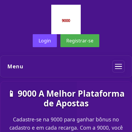
Login
Registrar-se
Menu
📱 9000 A Melhor Plataforma
de Apostas
Cadastre-se na 9000 para ganhar bônus no
cadastro e em cada recarga. Com a 9000, você