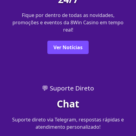
Fique por dentro de todas as novidades,
promoções e eventos da 8Win Casino em tempo
real!
Ver Notícias
💬 Suporte Direto
Chat
Suporte direto via Telegram, respostas rápidas e
atendimento personalizado!