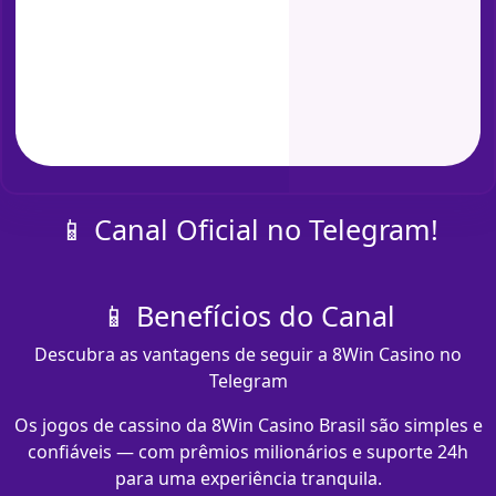
📱 Canal Oficial no Telegram!
📱 Benefícios do Canal
Descubra as vantagens de seguir a 8Win Casino no
Telegram
Os jogos de cassino da 8Win Casino Brasil são simples e
confiáveis — com prêmios milionários e suporte 24h
para uma experiência tranquila.