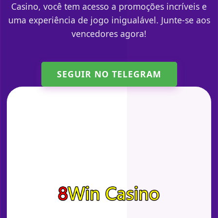
Casino, você tem acesso a promoções incríveis e
uma experiência de jogo inigualável. Junte-se aos
vencedores agora!
SEGUIR NO TELEGRAM