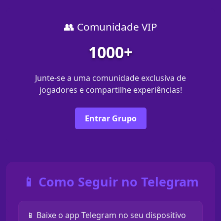
👥 Comunidade VIP
1000+
Junte-se a uma comunidade exclusiva de
jogadores e compartilhe experiências!
Entrar Grupo
📱 Como Seguir no Telegram
📱 Baixe o app Telegram no seu dispositivo