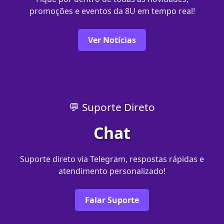
promoções e eventos da 8U em tempo real!
Ver Notícias
💬 Suporte Direto
Chat
Suporte direto via Telegram, respostas rápidas e
atendimento personalizado!
Falar Suporte