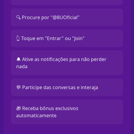
🔍 Procure por "@8UOficial"
👆 Toque em "Entrar" ou "Join"
🔔 Ative as notificações para não perder
nada
💬 Participe das conversas e interaja
🎁 Receba bônus exclusivos
automaticamente