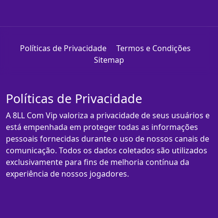
Políticas de Privacidade
Termos e Condições
Sitemap
Políticas de Privacidade
A 8LL Com Vip valoriza a privacidade de seus usuários e
está empenhada em proteger todas as informações
pessoais fornecidas durante o uso de nossos canais de
comunicação. Todos os dados coletados são utilizados
exclusivamente para fins de melhoria contínua da
experiência de nossos jogadores.