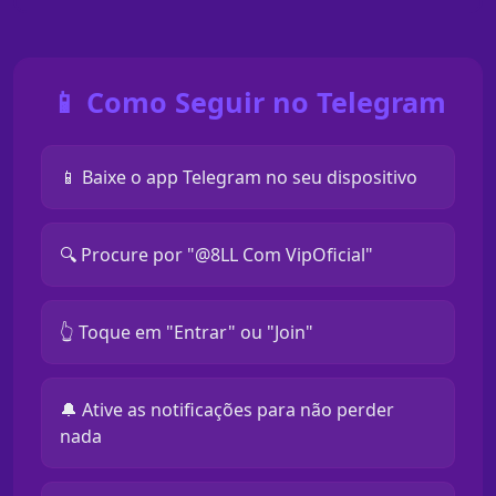
📱 Como Seguir no Telegram
📱 Baixe o app Telegram no seu dispositivo
🔍 Procure por "@8LL Com VipOficial"
👆 Toque em "Entrar" ou "Join"
🔔 Ative as notificações para não perder
nada