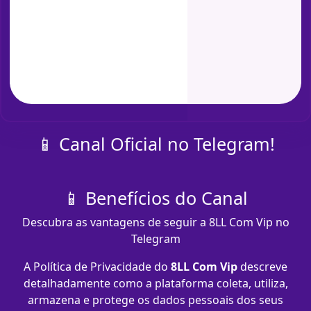
📱 Canal Oficial no Telegram!
📱 Benefícios do Canal
Descubra as vantagens de seguir a 8LL Com Vip no
Telegram
A Política de Privacidade do
8LL Com Vip
descreve
detalhadamente como a plataforma coleta, utiliza,
armazena e protege os dados pessoais dos seus