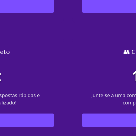
reto
👥 
t
espostas rápidas e
Junte-se a uma com
lizado!
compa
e