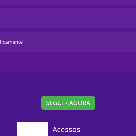
a
aticamente
SEGUIR AGORA
Acessos