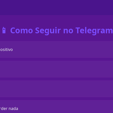
📱 Como Seguir no Telegram
ositivo
erder nada