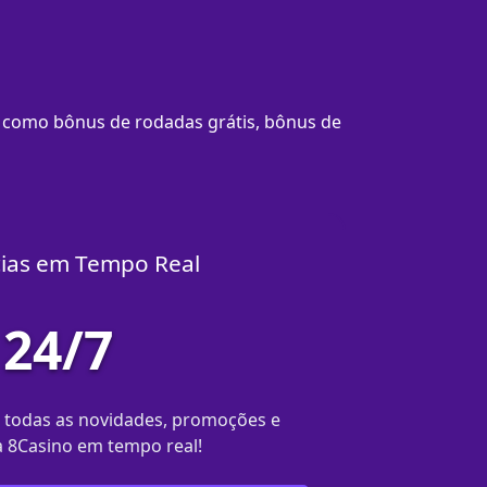
, como bônus de rodadas grátis, bônus de
cias em Tempo Real
24/7
e todas as novidades, promoções e
a 8Casino em tempo real!