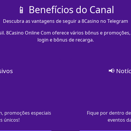
📱 Benefícios do Canal
Descubra as vantagens de seguir a 8Casino no Telegram
sil. 8Casino Online Com oferece vários bônus e promoções
login e bônus de recarga.
sivos
📢 Notí
m, promoções especiais
Fique por dentro d
s únicos!
eventos d