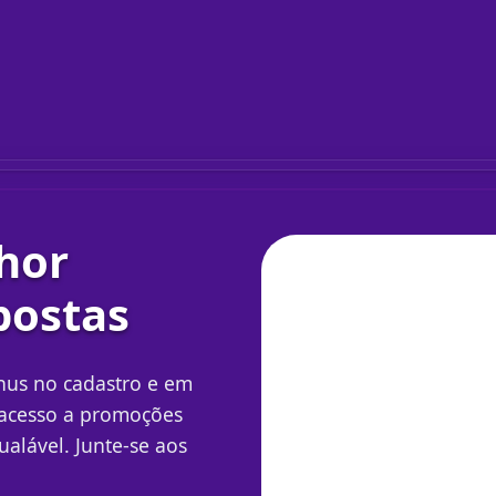
hor
postas
nus no cadastro e em
 acesso a promoções
ualável. Junte-se aos