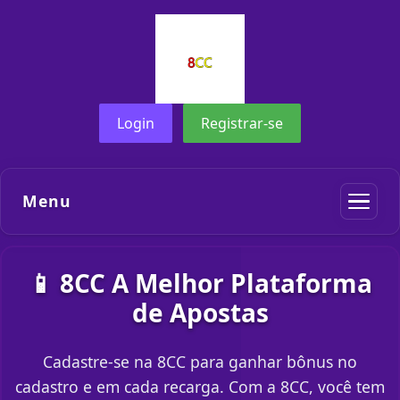
Login
Registrar-se
Menu
📱 8CC A Melhor Plataforma
de Apostas
Cadastre-se na 8CC para ganhar bônus no
cadastro e em cada recarga. Com a 8CC, você tem