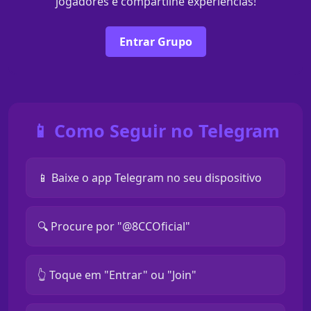
jogadores e compartilhe experiências!
Entrar Grupo
📱 Como Seguir no Telegram
📱 Baixe o app Telegram no seu dispositivo
🔍 Procure por "@8CCOficial"
👆 Toque em "Entrar" ou "Join"