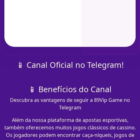
📱 Canal Oficial no Telegram!
📱 Benefícios do Canal
Descubra as vantagens de seguir a 89Vip Game no
Telegram
Além da nossa plataforma de apostas esportivas,
também oferecemos muitos jogos clássicos de cassino.
Os jogadores podem encontrar caça-níqueis, jogos de