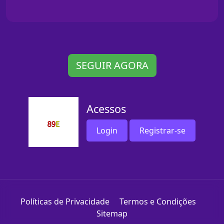
SEGUIR AGORA
Acessos
Login
Registrar-se
Políticas de Privacidade
Termos e Condições
Sitemap