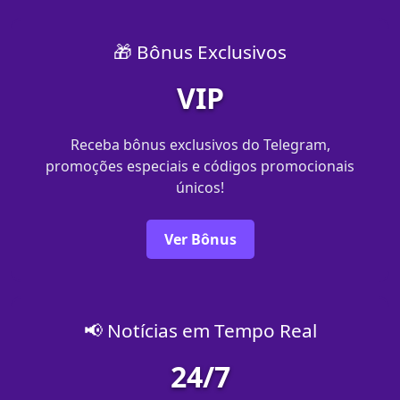
🎁 Bônus Exclusivos
VIP
Receba bônus exclusivos do Telegram,
promoções especiais e códigos promocionais
únicos!
Ver Bônus
📢 Notícias em Tempo Real
24/7