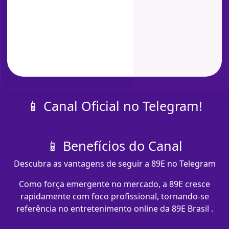
📱 Canal Oficial no Telegram!
📱 Benefícios do Canal
Descubra as vantagens de seguir a 89E no Telegram
Como força emergente no mercado, a 89E cresce
rapidamente com foco profissional, tornando-se
referência no entretenimento online da 89E Brasil .