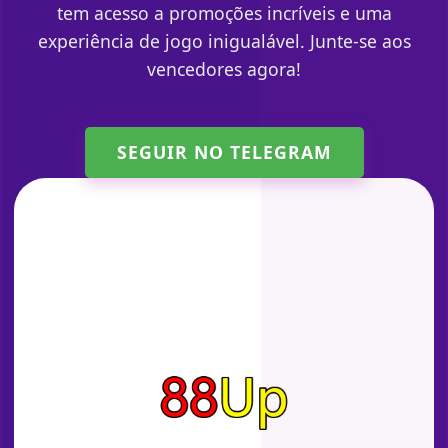
tem acesso a promoções incríveis e uma
experiência de jogo inigualável. Junte-se aos
vencedores agora!
SEGUIR NO TELEGRAM