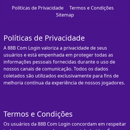
Políticas de Privacidade
Termos e Condições
Sitemap
Políticas de Privacidade
A 88B Com Login valoriza a privacidade de seus
usuários e está empenhada em proteger todas as
informações pessoais fornecidas durante o uso de
nossos canais de comunicação. Todos os dados
coletados são utilizados exclusivamente para fins de
melhoria contínua da experiência de nossos jogadores.
Termos e Condições
Os usuários da 88B Com Login concordam em respeitar