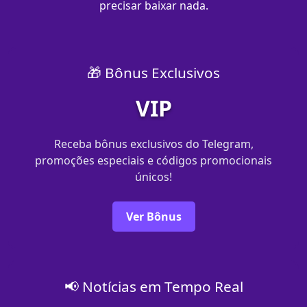
precisar baixar nada.
🎁 Bônus Exclusivos
VIP
Receba bônus exclusivos do Telegram,
promoções especiais e códigos promocionais
únicos!
Ver Bônus
📢 Notícias em Tempo Real