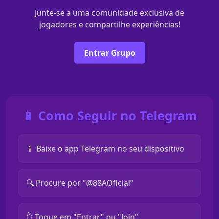
Junte-se a uma comunidade exclusiva de
jogadores e compartilhe experiências!
Entrar Grupo
📱 Como Seguir no Telegram
📱 Baixe o app Telegram no seu dispositivo
🔍 Procure por "@88AOficial"
👆 Toque em "Entrar" ou "Join"