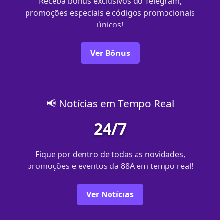
Receba bônus exclusivos do Telegram,
promoções especiais e códigos promocionais
únicos!
Ver Bônus
📢 Notícias em Tempo Real
24/7
Fique por dentro de todas as novidades,
promoções e eventos da 88A em tempo real!
Ver Notícias