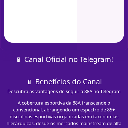
📱 Canal Oficial no Telegram!
📱 Benefícios do Canal
Descubra as vantagens de seguir a 88A no Telegram
A cobertura esportiva da 88A transcende o
convencional, abrangendo um espectro de 85+
disciplinas esportivas organizadas em taxonomias
hierárquicas, desde os mercados mainstream de alta