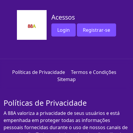
Acessos
Login
Registrar-se
Políticas de Privacidade
Termos e Condições
Sitemap
Políticas de Privacidade
A 88A valoriza a privacidade de seus usuários e está
empenhada em proteger todas as informações
pessoais fornecidas durante o uso de nossos canais de