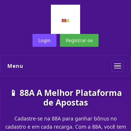
Login
Registrar-se
Menu
📱 88A A Melhor Plataforma
de Apostas
Cadastre-se na 88A para ganhar bônus no
cadastro e em cada recarga. Com a 88A, você tem