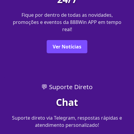
Fique por dentro de todas as novidades,
promoções e eventos da 888Win APP em tempo
real!
Ver Notícias
💬 Suporte Direto
Chat
Suporte direto via Telegram, respostas rápidas e
atendimento personalizado!