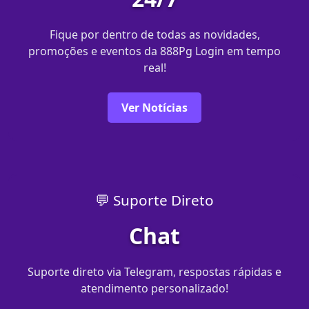
Fique por dentro de todas as novidades,
promoções e eventos da 888Pg Login em tempo
real!
Ver Notícias
💬 Suporte Direto
Chat
Suporte direto via Telegram, respostas rápidas e
atendimento personalizado!