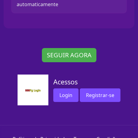
automaticamente
SEGUIR AGORA
Acessos
Login
Registrar-se