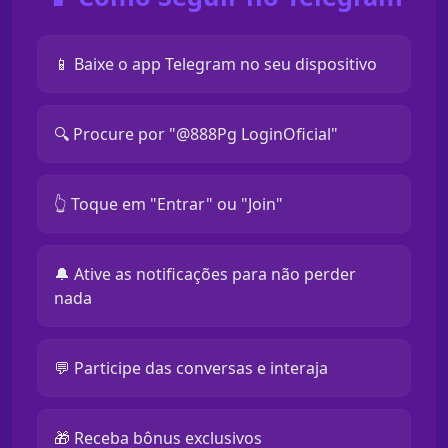
📱 Baixe o app Telegram no seu dispositivo
🔍 Procure por "@888Pg LoginOficial"
👆 Toque em "Entrar" ou "Join"
🔔 Ative as notificações para não perder
nada
💬 Participe das conversas e interaja
🎁 Receba bônus exclusivos