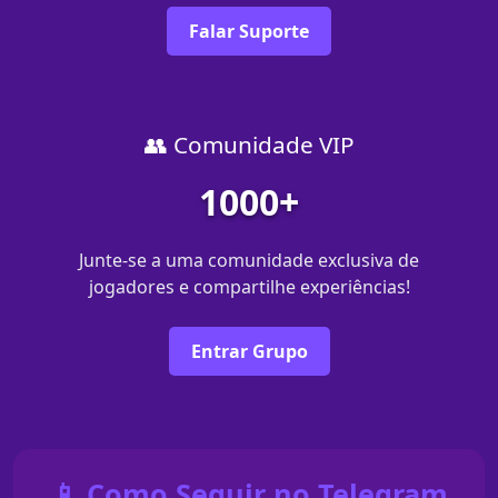
Falar Suporte
👥 Comunidade VIP
1000+
Junte-se a uma comunidade exclusiva de
jogadores e compartilhe experiências!
Entrar Grupo
📱 Como Seguir no Telegram