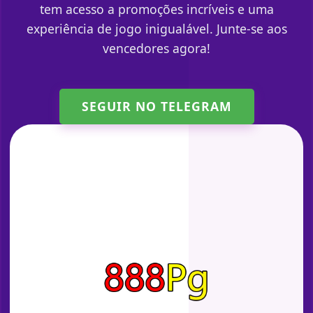
tem acesso a promoções incríveis e uma
experiência de jogo inigualável. Junte-se aos
vencedores agora!
SEGUIR NO TELEGRAM