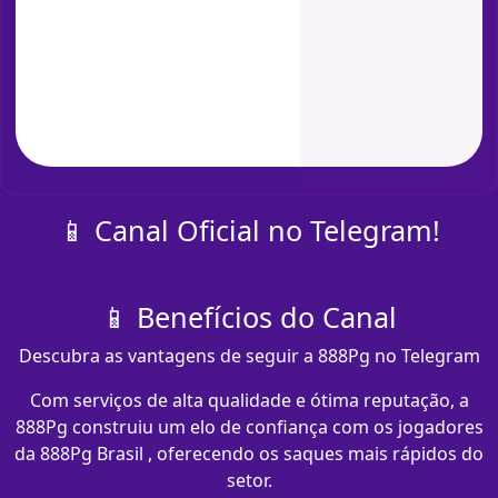
📱 Canal Oficial no Telegram!
📱 Benefícios do Canal
Descubra as vantagens de seguir a 888Pg no Telegram
Com serviços de alta qualidade e ótima reputação, a
888Pg construiu um elo de confiança com os jogadores
da 888Pg Brasil , oferecendo os saques mais rápidos do
setor.