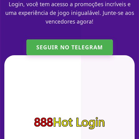
Login, você tem acesso a promoções incríveis e
uma experiência de jogo inigualável. Junte-se aos
vencedores agora!
SEGUIR NO TELEGRAM