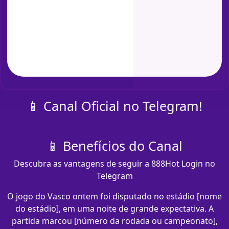
📱 Canal Oficial no Telegram!
📱 Benefícios do Canal
Descubra as vantagens de seguir a 888Hot Login no
Telegram
O jogo do Vasco ontem foi disputado no estádio [nome
do estádio], em uma noite de grande expectativa. A
partida marcou [número da rodada ou campeonato],