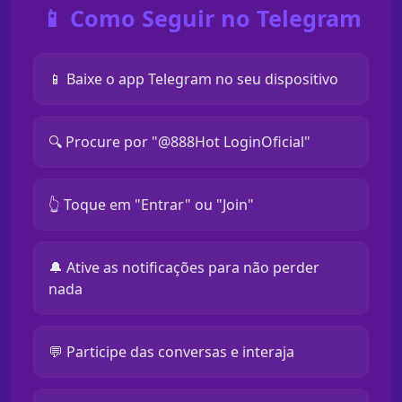
📱 Como Seguir no Telegram
📱 Baixe o app Telegram no seu dispositivo
🔍 Procure por "@888Hot LoginOficial"
👆 Toque em "Entrar" ou "Join"
🔔 Ative as notificações para não perder
nada
💬 Participe das conversas e interaja