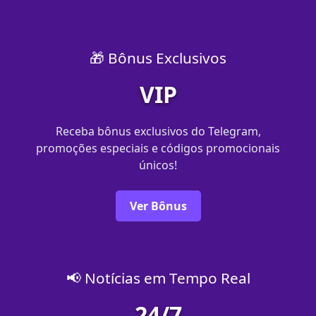
🎁 Bônus Exclusivos
VIP
Receba bônus exclusivos do Telegram,
promoções especiais e códigos promocionais
únicos!
Ver Bônus
📢 Notícias em Tempo Real
24/7