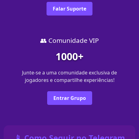
Falar Suporte
👥 Comunidade VIP
1000+
Junte-se a uma comunidade exclusiva de
jogadores e compartilhe experiências!
Entrar Grupo
📱 Como Seguir no Telegram