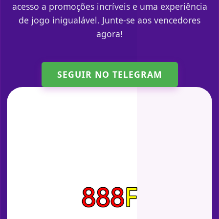
acesso a promoções incríveis e uma experiência
de jogo inigualável. Junte-se aos vencedores
agora!
SEGUIR NO TELEGRAM