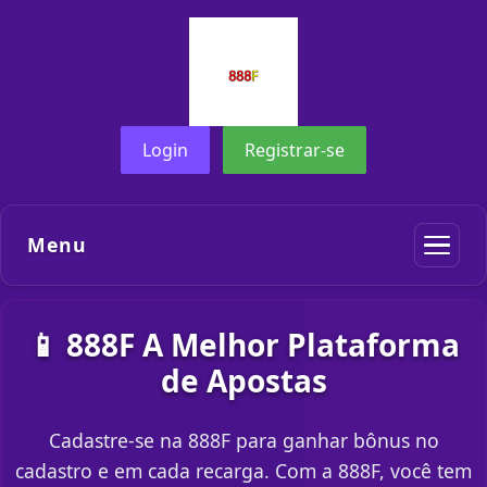
Login
Registrar-se
Menu
📱 888F A Melhor Plataforma
de Apostas
Cadastre-se na 888F para ganhar bônus no
cadastro e em cada recarga. Com a 888F, você tem