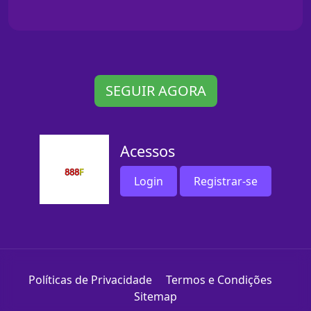
SEGUIR AGORA
Acessos
Login
Registrar-se
Políticas de Privacidade
Termos e Condições
Sitemap