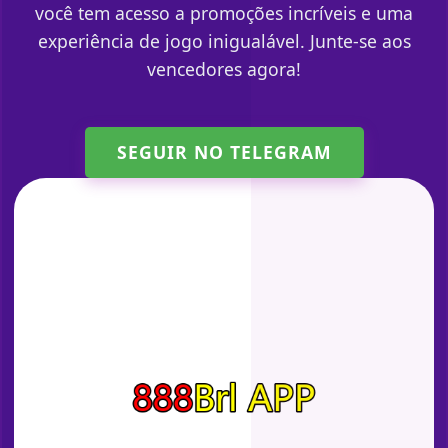
você tem acesso a promoções incríveis e uma
experiência de jogo inigualável. Junte-se aos
vencedores agora!
SEGUIR NO TELEGRAM