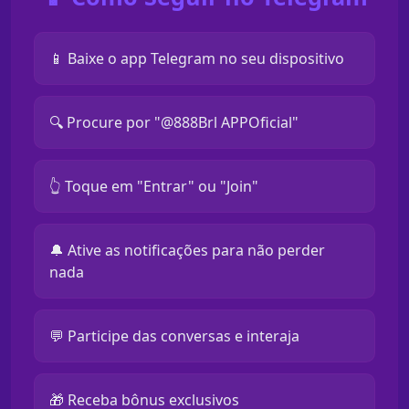
📱 Baixe o app Telegram no seu dispositivo
🔍 Procure por "@888Brl APPOficial"
👆 Toque em "Entrar" ou "Join"
🔔 Ative as notificações para não perder
nada
💬 Participe das conversas e interaja
🎁 Receba bônus exclusivos