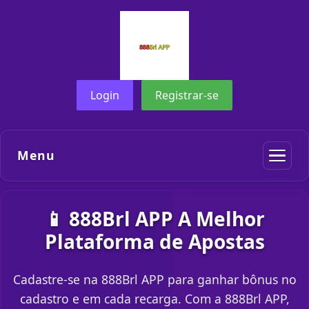
Login
Registrar-se
Menu
📱 888Brl APP A Melhor
Plataforma de Apostas
Cadastre-se na 888Brl APP para ganhar bônus no
cadastro e em cada recarga. Com a 888Brl APP,