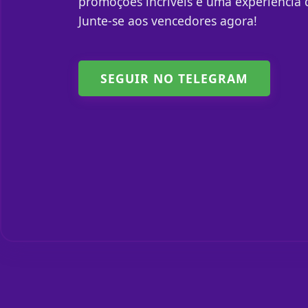
promoções incríveis e uma experiência d
Junte-se aos vencedores agora!
SEGUIR NO TELEGRAM