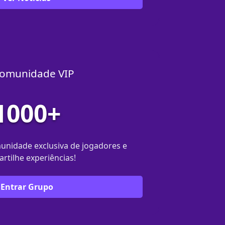
Comunidade VIP
1000+
unidade exclusiva de jogadores e
rtilhe experiências!
Entrar Grupo