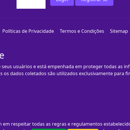
Políticas de Privacidade
Termos e Condições
Sitemap
de
de seus usuários e está empenhada em proteger todas as in
 os dados coletados são utilizados exclusivamente para fi
em respeitar todas as regras e regulamentos estabelecidos