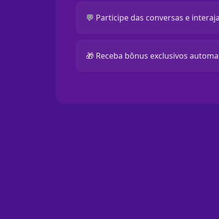
💬 Participe das conversas e interaj
🎁 Receba bônus exclusivos autom