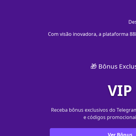
Des
Com visão inovadora, a plataforma 88
🎁 Bônus Exclu
VIP
Receba bônus exclusivos do Telegra
e códigos promocionai
Ver Bônus