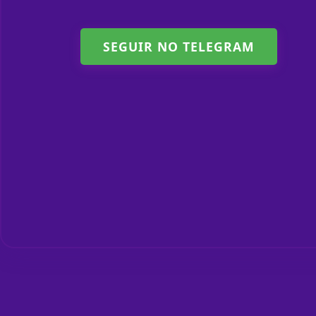
SEGUIR NO TELEGRAM