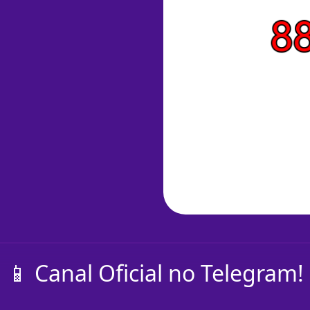
📱 Canal Oficial no Telegram!