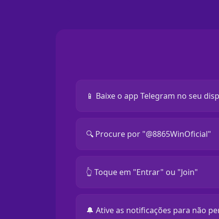
📱 Baixe o app Telegram no seu disp
🔍 Procure por "@8865WinOficial"
👆 Toque em "Entrar" ou "Join"
🔔 Ative as notificações para não p