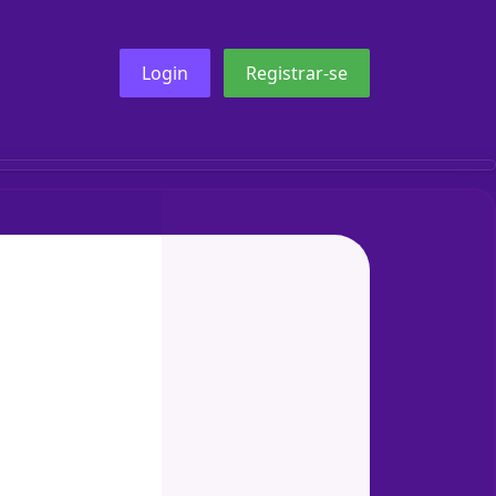
Login
Registrar-se