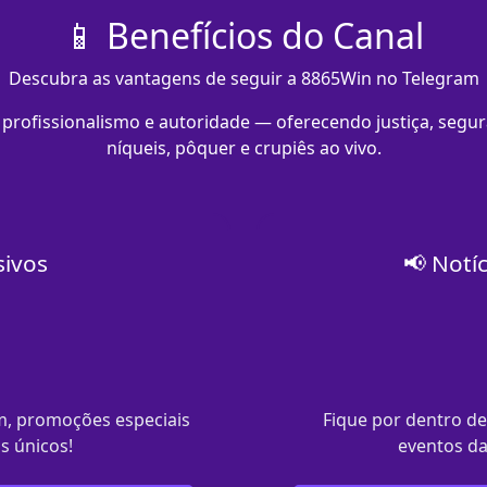
📱 Benefícios do Canal
Descubra as vantagens de seguir a 8865Win no Telegram
 profissionalismo e autoridade — oferecendo justiça, seg
níqueis, pôquer e crupiês ao vivo.
sivos
📢 Notí
m, promoções especiais
Fique por dentro d
s únicos!
eventos da