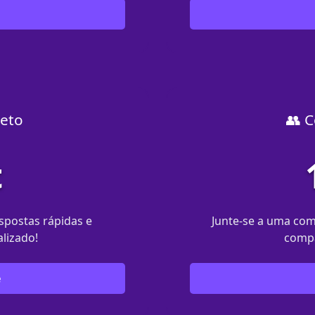
reto
👥 
t
espostas rápidas e
Junte-se a uma com
lizado!
compa
e