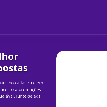
lhor
postas
nus no cadastro e em
 acesso a promoções
ualável. Junte-se aos