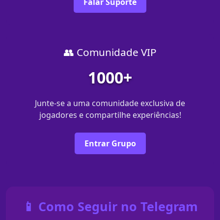
Falar Suporte
👥 Comunidade VIP
1000+
Junte-se a uma comunidade exclusiva de
jogadores e compartilhe experiências!
Entrar Grupo
📱 Como Seguir no Telegram