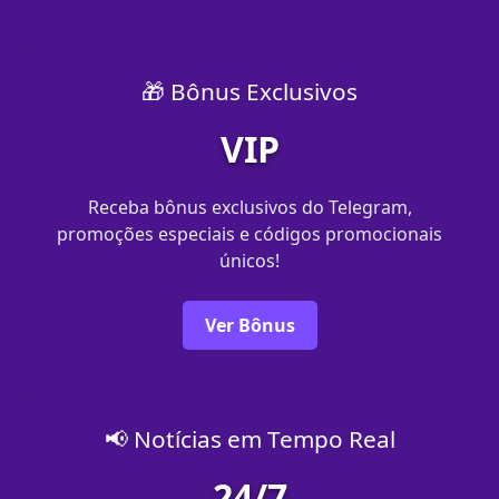
🎁 Bônus Exclusivos
VIP
Receba bônus exclusivos do Telegram,
promoções especiais e códigos promocionais
únicos!
Ver Bônus
📢 Notícias em Tempo Real
24/7