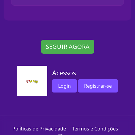
SEGUIR AGORA
Acessos
Login
Registrar-se
Políticas de Privacidade
Termos e Condições