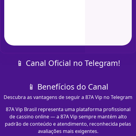
📱 Canal Oficial no Telegram!
📱 Benefícios do Canal
Descubra as vantagens de seguir a 87A Vip no Telegram
87A Vip Brasil representa uma plataforma profissional
de cassino online — a 87A Vip sempre mantém alto
padrão de conteúdo e atendimento, reconhecida pelas
avaliações mais exigentes.