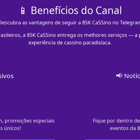
📱 Benefícios do Canal
Descubra as vantagens de seguir a 85K CaSSino no Telegra
asileiros, a 85K CaSSino entrega os melhores serviços — a
experiência de cassino paradisíaca.
sivos
📢 Notí
m, promoções especiais
Fique por dentro d
s únicos!
eventos da 