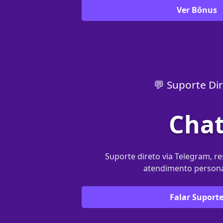
Ver Bônus
💬 Suporte Di
Cha
Suporte direto via Telegram, r
atendimento persona
Falar Suport