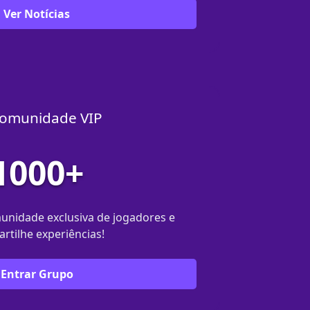
Ver Notícias
Comunidade VIP
1000+
unidade exclusiva de jogadores e
rtilhe experiências!
Entrar Grupo