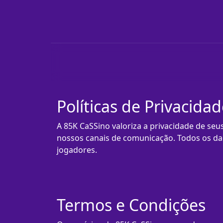
Políticas de Privacida
A 85K CaSSino valoriza a privacidade de se
nossos canais de comunicação. Todos os dad
jogadores.
Termos e Condições