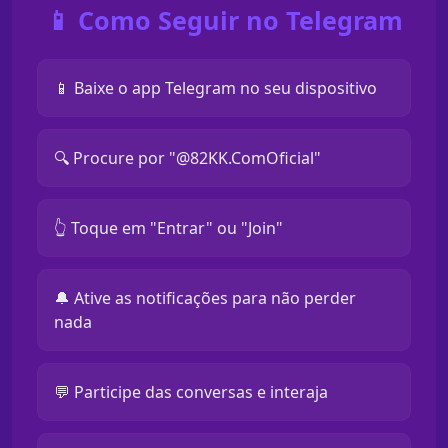
📱 Como Seguir no Telegram
📱 Baixe o app Telegram no seu dispositivo
🔍 Procure por "@82KK.ComOficial"
👆 Toque em "Entrar" ou "Join"
🔔 Ative as notificações para não perder
nada
💬 Participe das conversas e interaja