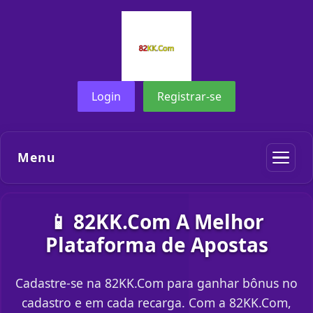
Login
Registrar-se
Menu
📱 82KK.Com A Melhor
Plataforma de Apostas
Cadastre-se na 82KK.Com para ganhar bônus no
cadastro e em cada recarga. Com a 82KK.Com,