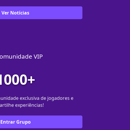
Ver Notícias
Comunidade VIP
1000+
unidade exclusiva de jogadores e
rtilhe experiências!
Entrar Grupo