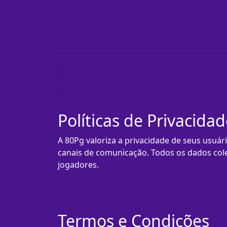
Políticas de Privacida
A 80Pg valoriza a privacidade de seus usuá
canais de comunicação. Todos os dados cole
jogadores.
Termos e Condições