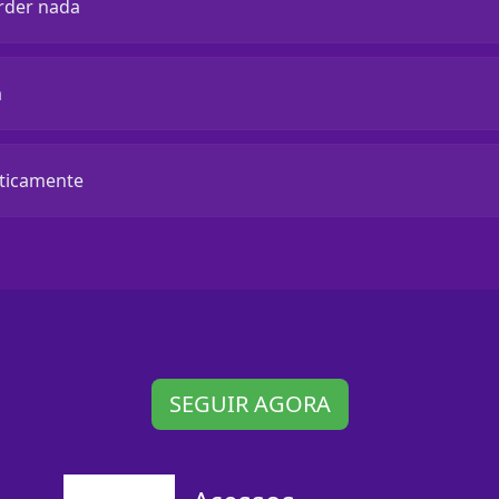
erder nada
a
aticamente
SEGUIR AGORA