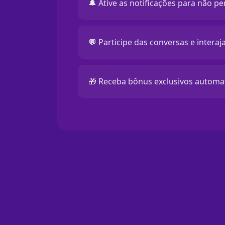
🔔 Ative as notificações para não p
💬 Participe das conversas e interaj
🎁 Receba bônus exclusivos autom