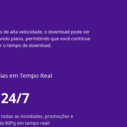
 de alta velocidade, o download pode ser
ndo plano, permitindo que você continue
ar o tempo de download.
cias em Tempo Real
24/7
e todas as novidades, promoções e
da 80Pg em tempo real!