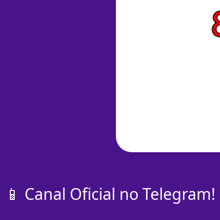
📱 Canal Oficial no Telegram!