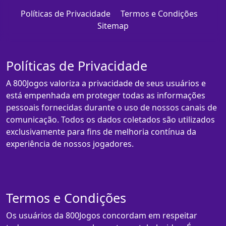
Políticas de Privacidade
Termos e Condições
Sitemap
Políticas de Privacidade
A 800Jogos valoriza a privacidade de seus usuários e
está empenhada em proteger todas as informações
pessoais fornecidas durante o uso de nossos canais de
comunicação. Todos os dados coletados são utilizados
exclusivamente para fins de melhoria contínua da
experiência de nossos jogadores.
Termos e Condições
Os usuários da 800Jogos concordam em respeitar