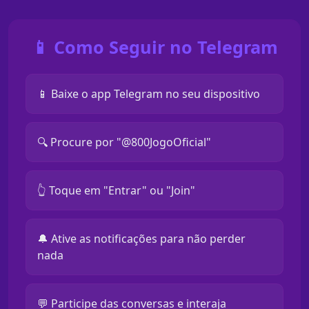
📱 Como Seguir no Telegram
📱 Baixe o app Telegram no seu dispositivo
🔍 Procure por "@800JogoOficial"
👆 Toque em "Entrar" ou "Join"
🔔 Ative as notificações para não perder
nada
💬 Participe das conversas e interaja