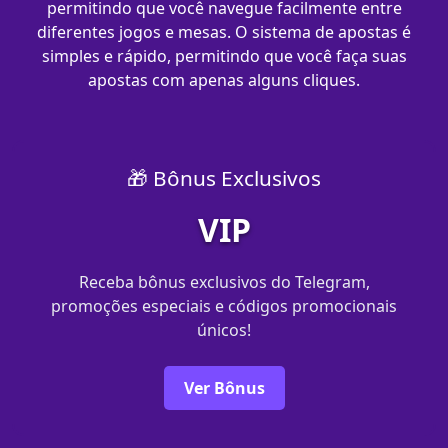
permitindo que você navegue facilmente entre
diferentes jogos e mesas. O sistema de apostas é
simples e rápido, permitindo que você faça suas
apostas com apenas alguns cliques.
🎁 Bônus Exclusivos
VIP
Receba bônus exclusivos do Telegram,
promoções especiais e códigos promocionais
únicos!
Ver Bônus