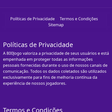
Políticas de Privacidade
Termos e Condições
Sitemap
Políticas de Privacidade
A 800Jogo valoriza a privacidade de seus usuários e está
empenhada em proteger todas as informações
pessoais fornecidas durante o uso de nossos canais de
comunicação. Todos os dados coletados são utilizados
exclusivamente para fins de melhoria contínua da
experiência de nossos jogadores.
Termos e Condições