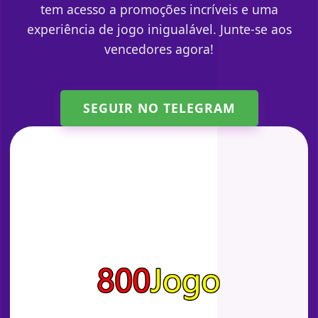
tem acesso a promoções incríveis e uma
experiência de jogo inigualável. Junte-se aos
vencedores agora!
SEGUIR NO TELEGRAM