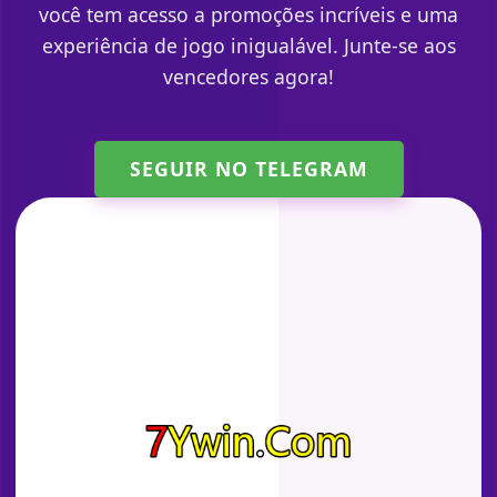
você tem acesso a promoções incríveis e uma
experiência de jogo inigualável. Junte-se aos
vencedores agora!
SEGUIR NO TELEGRAM