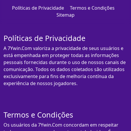
Políticas de Privacidade
Termos e Condições
Sitemap
Políticas de Privacidade
A 7Ywin.Com valoriza a privacidade de seus usuários e
está empenhada em proteger todas as informações
pessoais fornecidas durante o uso de nossos canais de
comunicação. Todos os dados coletados são utilizados
exclusivamente para fins de melhoria contínua da
experiência de nossos jogadores.
Termos e Condições
Os usuários da 7Ywin.Com concordam em respeitar