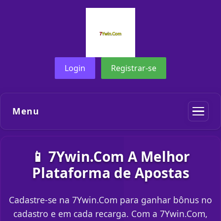
Login
Registrar-se
Menu
📱 7Ywin.Com A Melhor
Plataforma de Apostas
Cadastre-se na 7Ywin.Com para ganhar bônus no
cadastro e em cada recarga. Com a 7Ywin.Com,