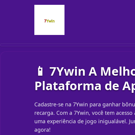
📱 7Ywin A Melh
Plataforma de A
Cadastre-se na 7Ywin para ganhar bônu
recarga. Com a 7Ywin, você tem acesso 
uma experiência de jogo inigualável. J
agora!