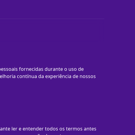
pessoais fornecidas durante o uso de
elhoria contínua da experiência de nossos
ante ler e entender todos os termos antes