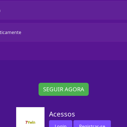
a
aticamente
SEGUIR AGORA
Acessos
Login
Registrar-se