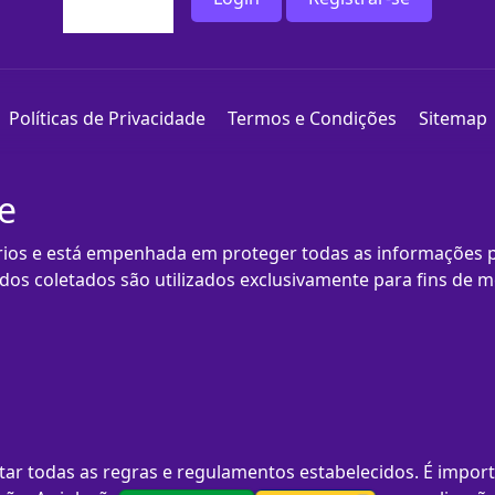
Políticas de Privacidade
Termos e Condições
Sitemap
de
ários e está empenhada em proteger todas as informações 
os coletados são utilizados exclusivamente para fins de m
r todas as regras e regulamentos estabelecidos. É import