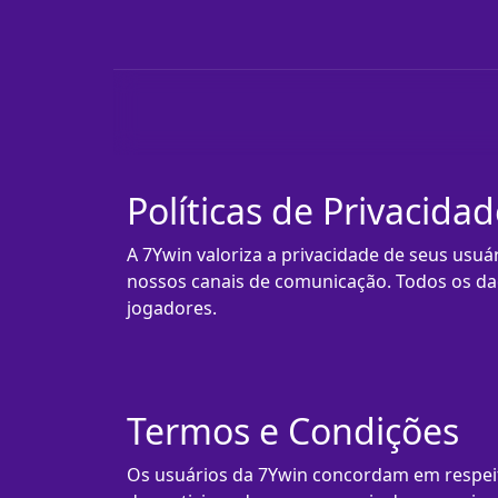
Políticas de Privacida
A 7Ywin valoriza a privacidade de seus usu
nossos canais de comunicação. Todos os dad
jogadores.
Termos e Condições
Os usuários da 7Ywin concordam em respeita