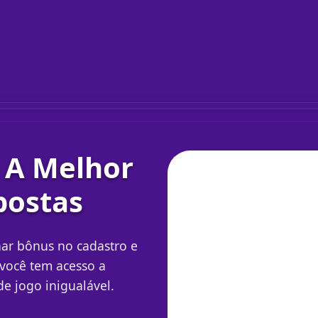
a A Melhor
postas
har bônus no cadastro e
você tem acesso a
e jogo inigualável.