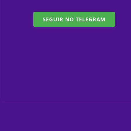
SEGUIR NO TELEGRAM