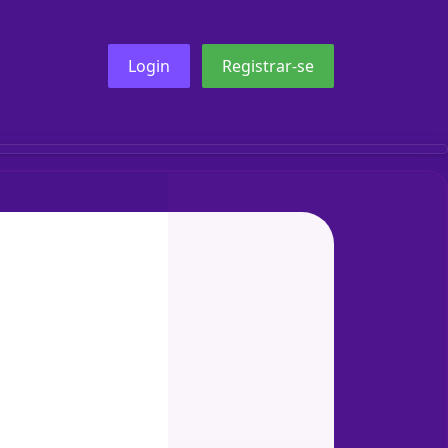
Login
Registrar-se