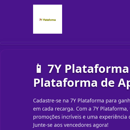
📱 7Y Plataform
Plataforma de A
Cadastre-se na 7Y Plataforma para gan
em cada recarga. Com a 7Y Plataforma, 
promoções incríveis e uma experiência d
Junte-se aos vencedores agora!