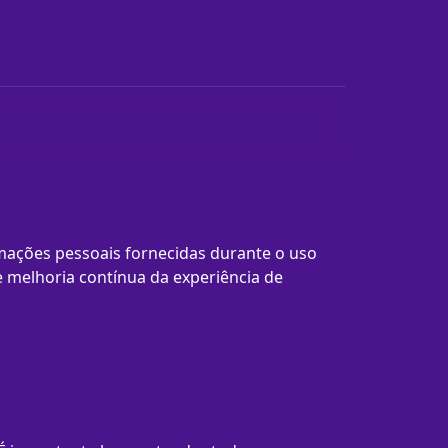
rmações pessoais fornecidas durante o uso
e melhoria contínua da experiência de