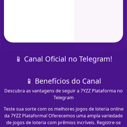
📱 Canal Oficial no Telegram!
📱 Benefícios do Canal
Descubra as vantagens de seguir a 7YZZ Plataforma no
Telegram
Teste sua sorte com os melhores jogos de loteria online
da 7YZZ Plataforma! Oferecemos uma ampla variedade
de jogos de loteria com prêmios incríveis. Registre-se