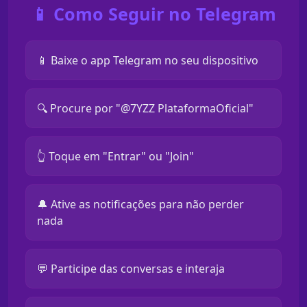
📱 Como Seguir no Telegram
📱 Baixe o app Telegram no seu dispositivo
🔍 Procure por "@7YZZ PlataformaOficial"
👆 Toque em "Entrar" ou "Join"
🔔 Ative as notificações para não perder
nada
💬 Participe das conversas e interaja