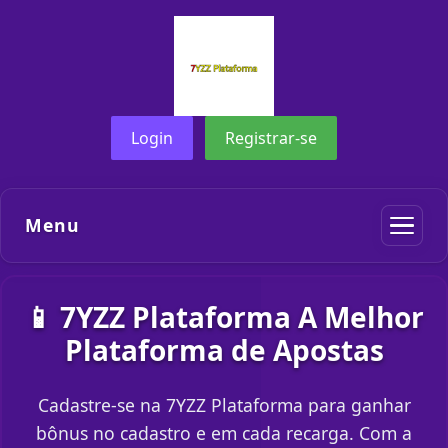
Login
Registrar-se
Menu
📱 7YZZ Plataforma A Melhor
Plataforma de Apostas
Cadastre-se na 7YZZ Plataforma para ganhar
bônus no cadastro e em cada recarga. Com a