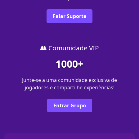
Falar Suporte
👥 Comunidade VIP
1000+
Junte-se a uma comunidade exclusiva de
jogadores e compartilhe experiências!
Entrar Grupo