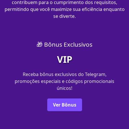
contribuem para o cumprimento dos requisitos,
permitindo que você maximize sua eficiência enquanto
se diverte.
🎁 Bônus Exclusivos
VIP
Receba bônus exclusivos do Telegram,
promoções especiais e códigos promocionais
únicos!
Ver Bônus