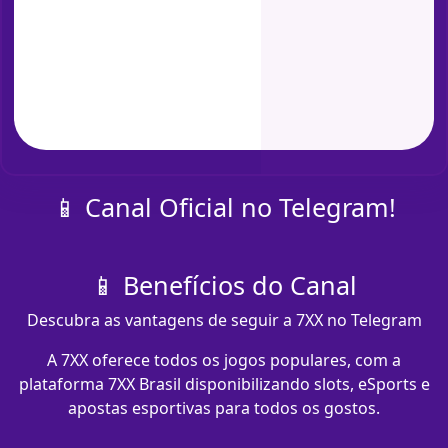
📱 Canal Oficial no Telegram!
📱 Benefícios do Canal
Descubra as vantagens de seguir a 7XX no Telegram
A 7XX oferece todos os jogos populares, com a
plataforma 7XX Brasil disponibilizando slots, eSports e
apostas esportivas para todos os gostos.