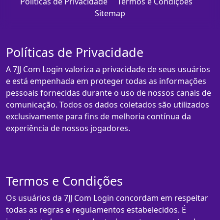
Políticas de Privacidade
Termos e Condições
Sitemap
Políticas de Privacidade
A 7JJ Com Login valoriza a privacidade de seus usuários
e está empenhada em proteger todas as informações
pessoais fornecidas durante o uso de nossos canais de
comunicação. Todos os dados coletados são utilizados
exclusivamente para fins de melhoria contínua da
experiência de nossos jogadores.
Termos e Condições
Os usuários da 7JJ Com Login concordam em respeitar
todas as regras e regulamentos estabelecidos. É