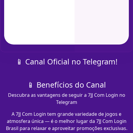
📱 Canal Oficial no Telegram!
📱 Benefícios do Canal
Descubra as vantagens de seguir a 7JJ Com Login no
Telegram
A 7JJ Com Login tem grande variedade de jogos e
atmosfera única — é o melhor lugar da 7JJ Com Login
Brasil para relaxar e aproveitar promoções exclusivas.