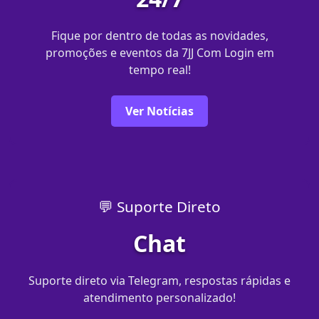
Fique por dentro de todas as novidades,
promoções e eventos da 7JJ Com Login em
tempo real!
Ver Notícias
💬 Suporte Direto
Chat
Suporte direto via Telegram, respostas rápidas e
atendimento personalizado!