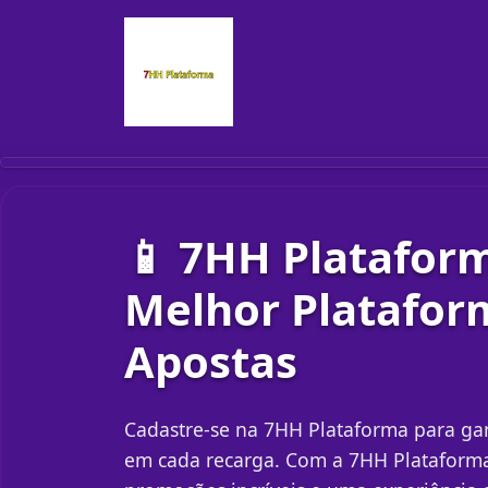
📱 7HH Platafor
Melhor Platafor
Apostas
Cadastre-se na 7HH Plataforma para ga
em cada recarga. Com a 7HH Plataforma