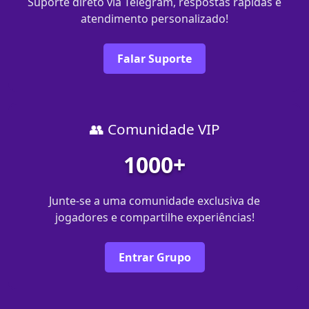
Suporte direto via Telegram, respostas rápidas e
atendimento personalizado!
Falar Suporte
👥 Comunidade VIP
1000+
Junte-se a uma comunidade exclusiva de
jogadores e compartilhe experiências!
Entrar Grupo