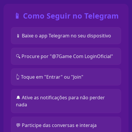
📱 Como Seguir no Telegram
📱 Baixe o app Telegram no seu dispositivo
🔍 Procure por "@7Game Com LoginOficial"
👆 Toque em "Entrar" ou "Join"
🔔 Ative as notificações para não perder
nada
💬 Participe das conversas e interaja