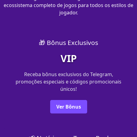
ecossistema completo de jogos para todos os estilos de
jogador.
🎁 Bônus Exclusivos
VIP
Receba bônus exclusivos do Telegram,
promoções especiais e códigos promocionais
únicos!
Ver Bônus