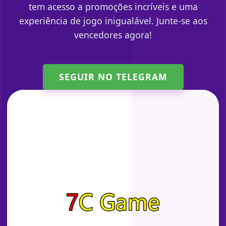
tem acesso a promoções incríveis e uma
experiência de jogo inigualável. Junte-se aos
vencedores agora!
SEGUIR NO TELEGRAM