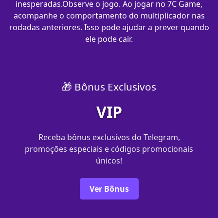
inesperadas.Observe o jogo. Ao jogar no 7C Game,
acompanhe o comportamento do multiplicador nas
rodadas anteriores. Isso pode ajudar a prever quando
ele pode cair.
🎁 Bônus Exclusivos
VIP
Receba bônus exclusivos do Telegram,
promoções especiais e códigos promocionais
únicos!
Ver Bônus