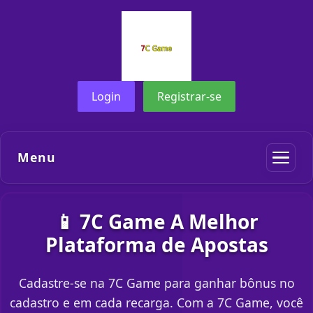
Login
Registrar-se
Menu
📱 7C Game A Melhor
Plataforma de Apostas
Cadastre-se na 7C Game para ganhar bônus no
cadastro e em cada recarga. Com a 7C Game, você