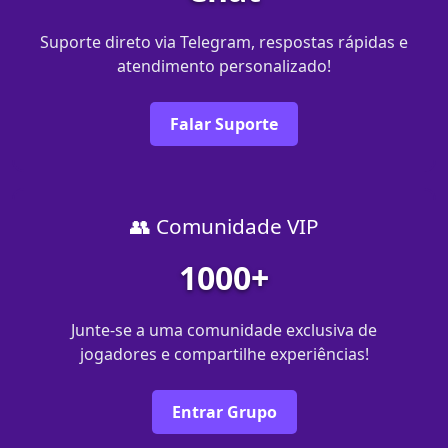
Suporte direto via Telegram, respostas rápidas e
atendimento personalizado!
Falar Suporte
👥 Comunidade VIP
1000+
Junte-se a uma comunidade exclusiva de
jogadores e compartilhe experiências!
Entrar Grupo