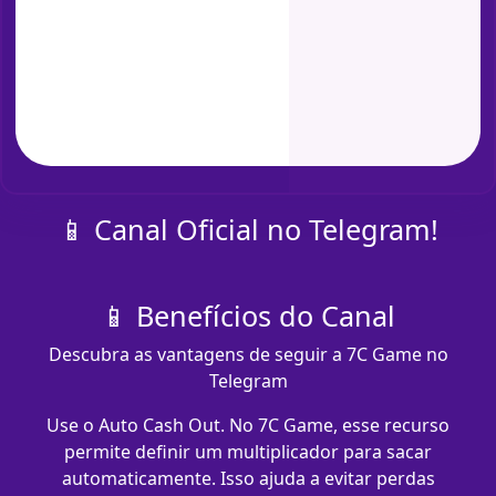
📱 Canal Oficial no Telegram!
📱 Benefícios do Canal
Descubra as vantagens de seguir a 7C Game no
Telegram
Use o Auto Cash Out. No 7C Game, esse recurso
permite definir um multiplicador para sacar
automaticamente. Isso ajuda a evitar perdas