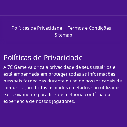
Políticas de Privacidade
Termos e Condições
Sitemap
Políticas de Privacidade
A 7C Game valoriza a privacidade de seus usuários e
está empenhada em proteger todas as informações
pessoais fornecidas durante o uso de nossos canais de
comunicação. Todos os dados coletados são utilizados
exclusivamente para fins de melhoria contínua da
experiência de nossos jogadores.