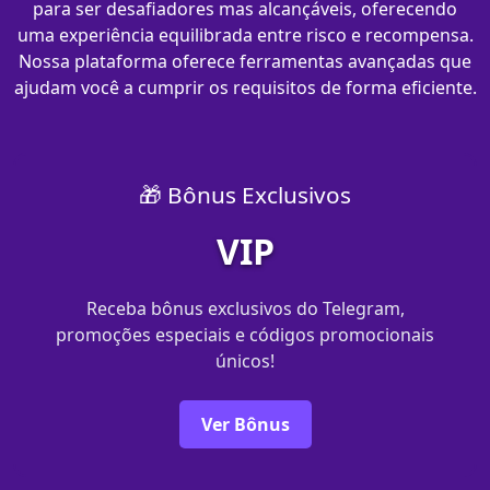
para ser desafiadores mas alcançáveis, oferecendo
uma experiência equilibrada entre risco e recompensa.
Nossa plataforma oferece ferramentas avançadas que
ajudam você a cumprir os requisitos de forma eficiente.
🎁 Bônus Exclusivos
VIP
Receba bônus exclusivos do Telegram,
promoções especiais e códigos promocionais
únicos!
Ver Bônus