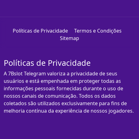
Políticas de Privacidade
Termos e Condições
Sitemap
Políticas de Privacidade
A 7Bslot Telegram valoriza a privacidade de seus
usuários e está empenhada em proteger todas as
informações pessoais fornecidas durante o uso de
nossos canais de comunicação. Todos os dados
coletados são utilizados exclusivamente para fins de
melhoria contínua da experiência de nossos jogadores.