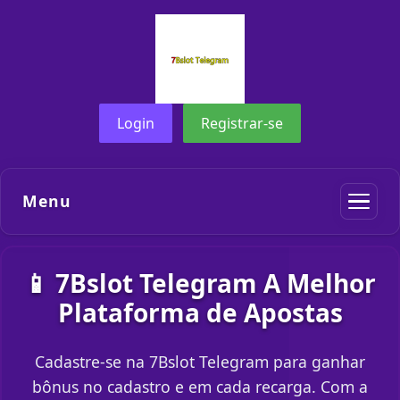
Login
Registrar-se
Menu
📱 7Bslot Telegram A Melhor
Plataforma de Apostas
Cadastre-se na 7Bslot Telegram para ganhar
bônus no cadastro e em cada recarga. Com a