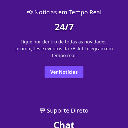
📢 Notícias em Tempo Real
24/7
Fique por dentro de todas as novidades,
promoções e eventos da 7Bslot Telegram em
tempo real!
Ver Notícias
💬 Suporte Direto
Chat